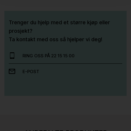
Trenger du hjelp med et større kjøp eller
prosjekt?
Ta kontakt med oss så hjelper vi deg!
RING OSS PÅ 22 15 15 00
E-POST
Stk.
814
H05 5600 Swingback-armlene Mørk