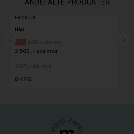
ANBEFALTE PRODUKTER
grått stoff (Sellgren Punto 844) grått fotkryss,
Pent brukt
Håg
2.950 ,- eks mva
-15%
2.509 ,- eks mva
3.137 ,- inkl mva
ID: 61785