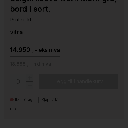
bord i sort,
Pent brukt
vitra
14.950 ,-
eks mva
18.688 ,-
inkl mva
Legg til i handlekurv
Ikke på lager
Kjøpsvilkår
ID: 60333