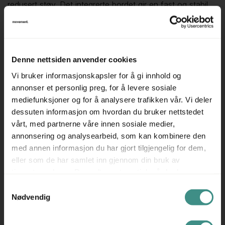
redusert støy. Det integrerte bordet gir en fast og stabil
arbeidsflate, og det åpne designet gjør at man likevel er
en del av omgivelsene.
▪ Skjermende design – skaper ro og konsentrasjon i åpne
Denne nettsiden anvender cookies
miljøer
▪ Integrert arbeidsbord – en fast og funksjonell
Vi bruker informasjonskapsler for å gi innhold og
annonser et personlig preg, for å levere sosiale
arbeidsplass
mediefunksjoner og for å analysere trafikken vår. Vi deler
▪ Alcove Work fra Vitra – fleksibel sonedeling viser at
dessuten informasjon om hvordan du bruker nettstedet
brukt er det nye
vårt, med partnerne våre innen sosiale medier,
En gjennomtenkt løsning for deg som trenger arbeidsro
annonsering og analysearbeid, som kan kombinere den
uten å bygge om kontoret.
med annen informasjon du har gjort tilgjengelig for dem,
Produsent: Vitra
eller som de har samlet inn gjennom din bruk av
tjenestene deres. Du godtar automatisk vår bruk av
Vitra er en ledende produsent av kontormøbler og
informasjonskapsler ved å bruke nettstedet vårt.
designmøbler, kjent for sitt sterke fokus på både
Samtykkevalg
Nødvendig
innovasjon og bærekraft. Selskapet har vært pioner
innen moderne design i flere tiår, og har produkter