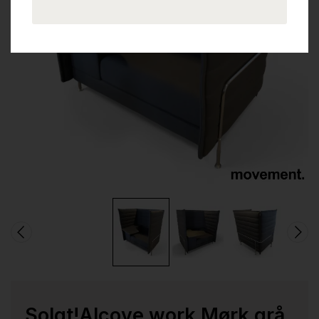
Solgt!Alcove work Mørk grå,