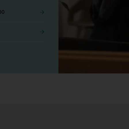
00
Stk.
525
Tellus 180x80cm Hvit plate med sort
kant og understell, Pent brukt