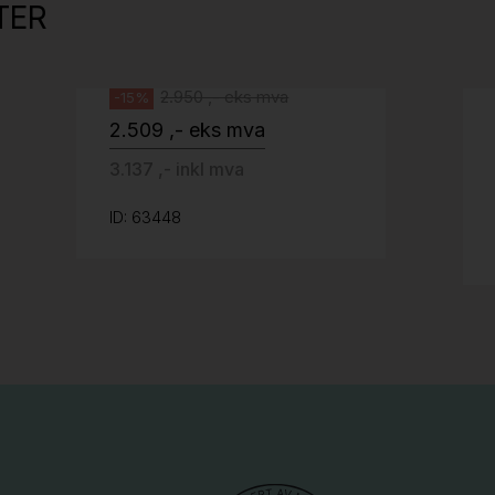
TER
Svenheim
2.950 ,- eks mva
-15%
2.509 ,- eks mva
3.137 ,- inkl mva
ID: 63448