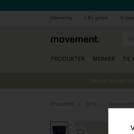
Miljøvennlig
2 års garanti
14 dager
PRODUKTER
MERKER
TIL
Trenger du hjelp med
Produkter
Sofa
Alkovesof
V