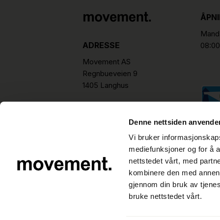
ÅPN
Manda
ADRESSE
08:00
Movement AS
Regnbueveien 9
1405 Langhus
hello@movement.as
Tlf.
+47 22 15 15 00
Denne nettsiden anvende
Vi bruker informasjonskapsl
mediefunksjoner og for å a
nettstedet vårt, med part
kombinere den med annen in
gjennom din bruk av tjene
bruke nettstedet vårt.