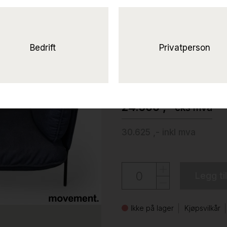
Solgt!1-seter a
i blått
stoff fra &Tradition, modell 
Bedrift
Privatperson
&tradition
24.500 ,-
eks mva
30.625 ,-
inkl mva
Legg ti
Ikke på lager
Kjøpsvilkår