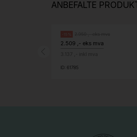
ANBEFALTE PRODUK
grått fotkryss, Pent brukt
Håg
2.950 ,- eks mva
-15%
2.509 ,- eks mva
3.137 ,- inkl mva
ID: 61785