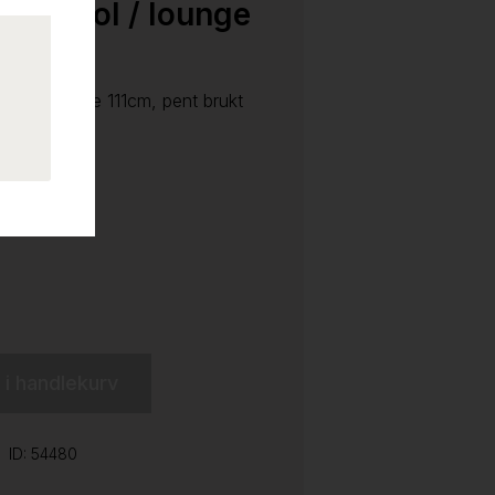
lkovestol / lounge
Cloud, bredde 111cm, pent brukt
l i handlekurv
ID: 54480