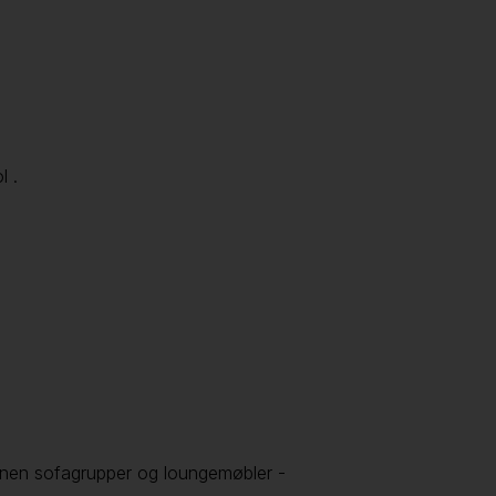
l .
nnen sofagrupper og loungemøbler -