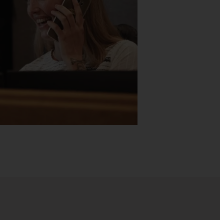
Stk.
518
H05 5600 Swingback-armlene Blått
stoff (Sellgren Punto 524), grått