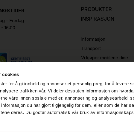
PRODUKTER
INGSTIDER
INSPIRASJON
g - Fredag
 - 16:00
Informasjon
Transport
Vi kjøper møblene dine
r cookies
er for å gi innhold og annonser et personlig preg, for å levere s
nalysere trafikken vår. Vi deler dessuten informasjon om hvorda
nerne våre innen sosiale medier, annonsering og analysearbeid, 
formasjon du har gjort tilgjengelig for dem, eller som de har sa
stene deres. Du godtar automatisk vår bruk av informasjonskaps