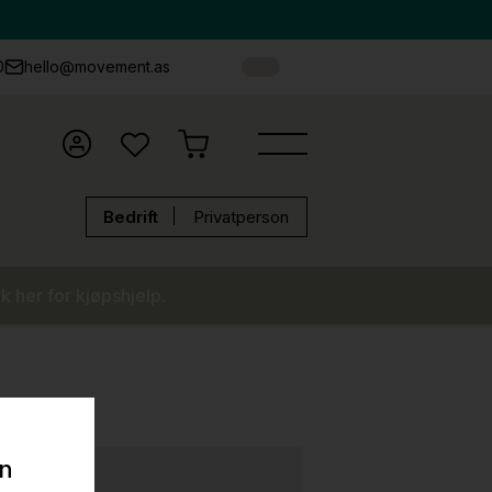
0
hello@movement.as
Bedrift
Privatperson
k her for kjøpshjelp.
on