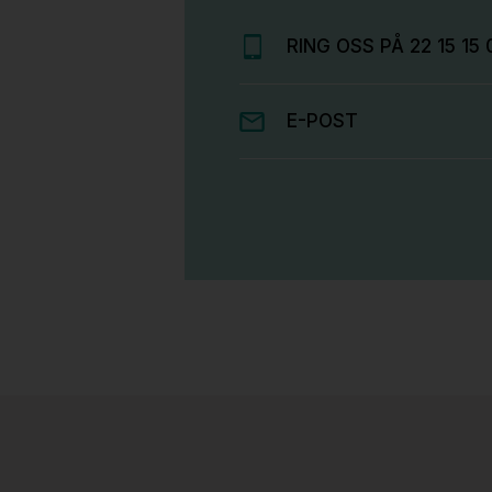
RING OSS PÅ 22 15 15 
E-POST
Stk.
814
H05 5600 Swingback-armlene Mørk
grått stoff (Sellgren Punto 844)