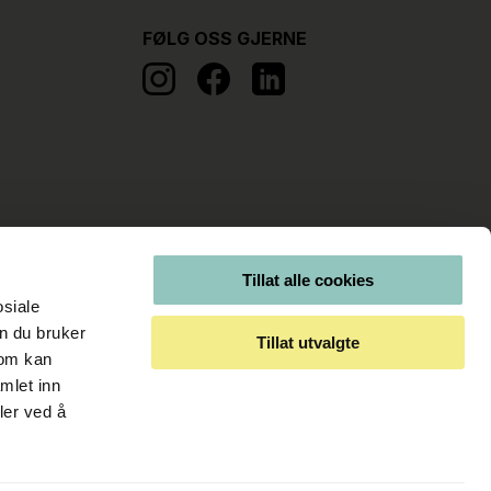
FØLG OSS GJERNE
Tillat alle cookies
osiale
n du bruker
Tillat utvalgte
som kan
mlet inn
ler ved å