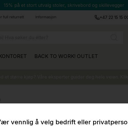
15% på et stort utvalg stoler, skrivebord og skillevegger
 full returrett
Informasjon
+47 22 15 15 0
 KONTORET
BACK TO WORK!
OUTLET
 et større kjøp? Våre eksperter guider deg hele veien. Klik
a
ær vennlig å velg bedrift eller privatpers