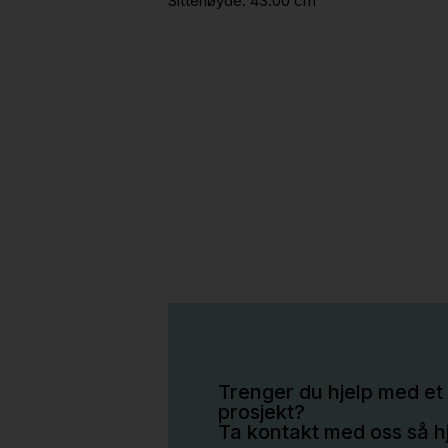
Sittehøyde:
43.00 cm
Trenger du hjelp med et 
prosjekt?
Ta kontakt med oss så hj