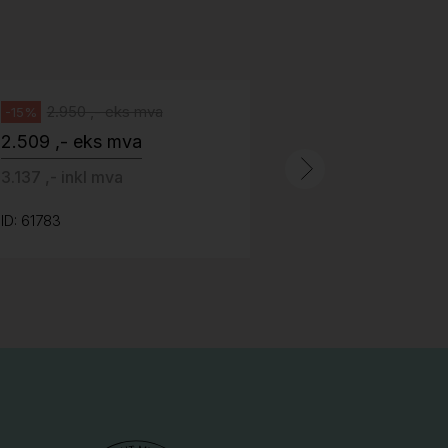
Abstracta
fotkryss, Pent brukt
100 ,- eks 
Håg
125 ,- inkl m
2.950 ,- eks mva
-15%
2.509 ,- eks mva
ID: 64758
3.137 ,- inkl mva
ID: 61783