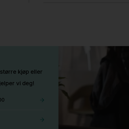
større kjøp eller
elper vi deg!
00