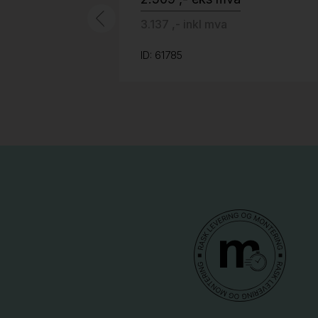
3.137 ,- inkl mva
ID: 61785