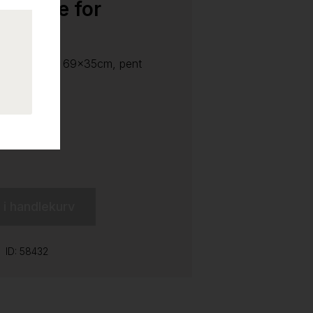
tekasse for
nne planter, 69x35cm, pent
l i handlekurv
ID: 58432