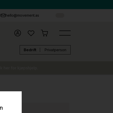
0
hello@movement.as
Bedrift
Privatperson
k her for kjøpshjelp.
on