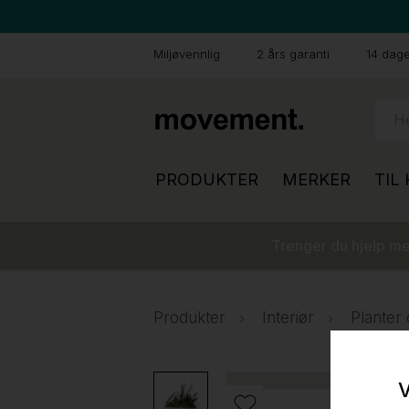
Miljøvennlig
2 års garanti
14 dager
PRODUKTER
MERKER
TIL
Trenger du hjelp med
Produkter
Interiør
Planter 
V