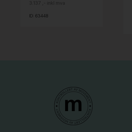
3.137 ,- inkl mva
ID: 63448