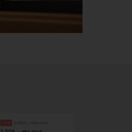
Stk.
518
H05 5600 Swingback-armlene Blått
stoff (Sellgren Punto 524), grått
Abstracta
fotkryss, Pent brukt
100 ,- eks 
Håg
125 ,- inkl m
2.950 ,- eks mva
-15%
2.509 ,- eks mva
ID: 64758