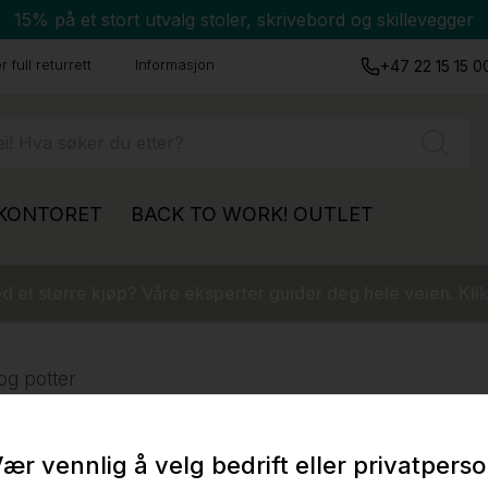
15% på et stort utvalg stoler, skrivebord og skillevegger
 full returrett
Informasjon
+47 22 15 15 0
 KONTORET
BACK TO WORK!
OUTLET
 et større kjøp? Våre eksperter guider deg hele veien. Klik
og potter
ær vennlig å velg bedrift eller privatpers