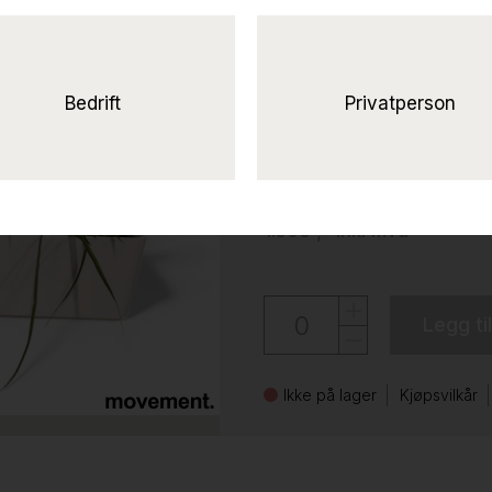
Solgt!Stor plan
plassering på
toppen av skap med ass grø
Bedrift
Privatperson
brukt
1.250 ,-
eks mva
1.563 ,-
inkl mva
Legg ti
Ikke på lager
Kjøpsvilkår