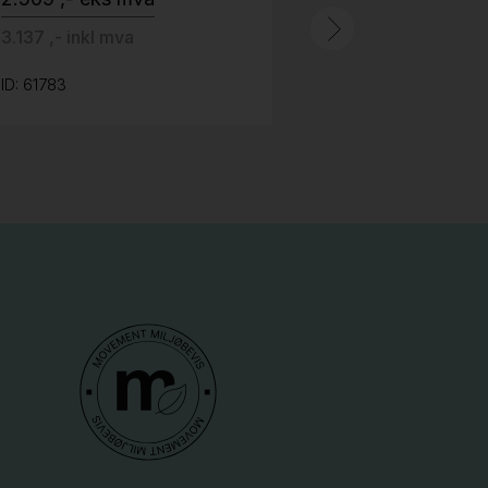
3.137 ,- inkl mva
ID: 61783