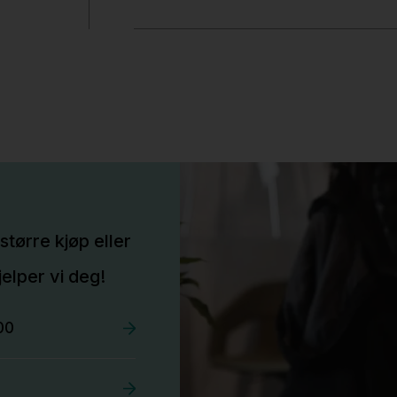
større kjøp eller
elper vi deg!
00