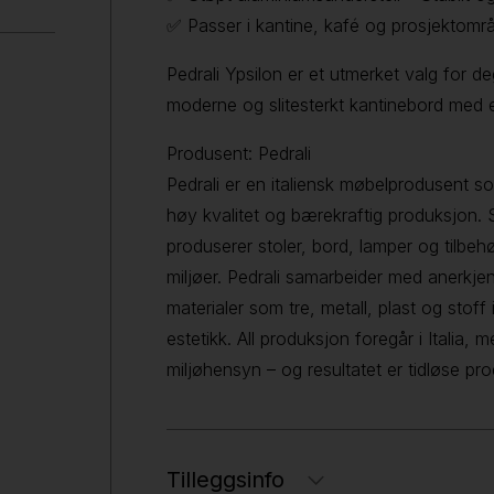
✅ Passer i kantine, kafé og prosjektområ
Pedrali Ypsilon er et utmerket valg for d
moderne og slitesterkt kantinebord med et
Produsent: Pedrali
Pedrali er en italiensk møbelprodusent
høy kvalitet og bærekraftig produksjon. S
produserer stoler, bord, lamper og tilbeh
miljøer. Pedrali samarbeider med anerkjen
materialer som tre, metall, plast og stof
estetikk. All produksjon foregår i Italia, 
miljøhensyn – og resultatet er tidløse pr
Tilleggsinfo