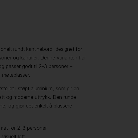
jonelt rundt kantinebord, designet for
ésoner og kantiner. Denne varianten har
g passer godt til 2–3 personer –
le møteplasser.
stellet i støpt aluminium, som gir en
 lett og moderne uttrykk. Den runde
e, og gjør det enkelt å plassere
mat for 2–3 personer
visuelt lett