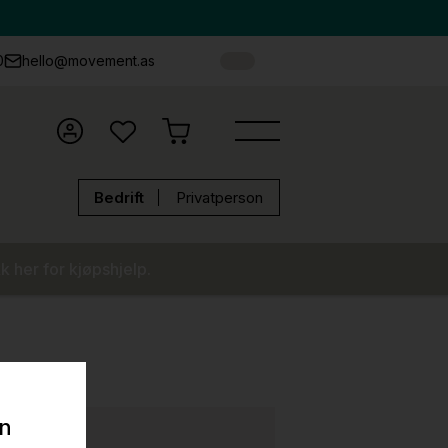
0
hello@movement.as
Bedrift
Privatperson
k her for kjøpshjelp.
on