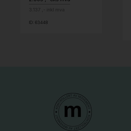
3.137 ,- inkl mva
ID: 63448