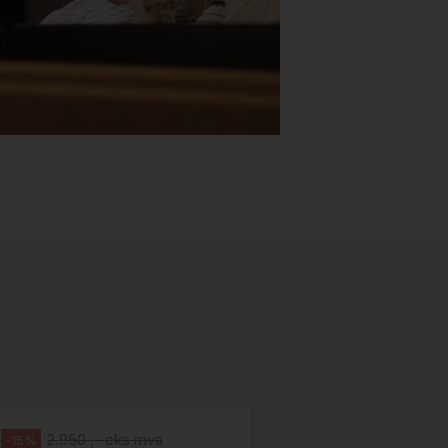
Stk.
518
H05 5600 Swingback-armlene Blått
stoff (Sellgren Punto 524), grått
Abstracta
fotkryss, Pent brukt
100 ,- eks 
Håg
125 ,- inkl m
2.950 ,- eks mva
-15%