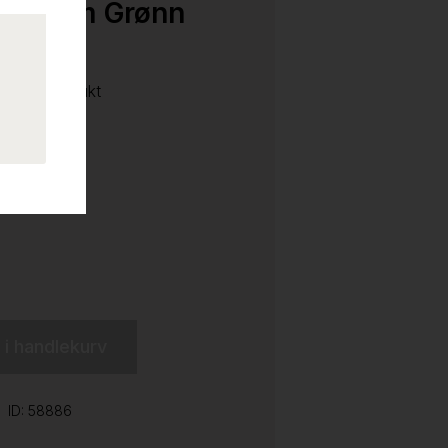
 Ø=70cm Grønn
ell, Pent brukt
l i handlekurv
ID: 58886