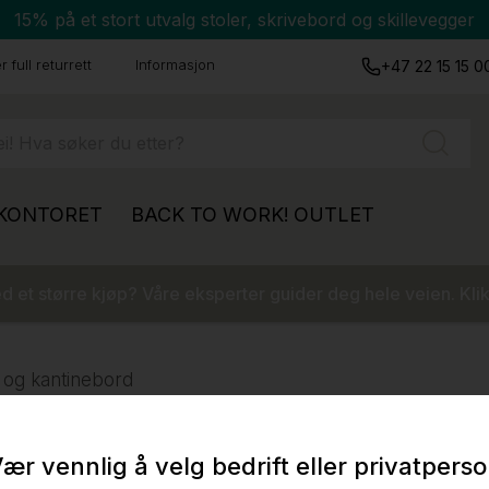
15% på et stort utvalg stoler, skrivebord og skillevegger
 full returrett
Informasjon
+47 22 15 15 0
 KONTORET
BACK TO WORK!
OUTLET
 et større kjøp? Våre eksperter guider deg hele veien. Klik
 og kantinebord
ær vennlig å velg bedrift eller privatpers