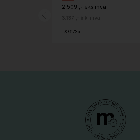
2.509 ,- eks mva
3.137 ,- inkl mva
ID: 61785