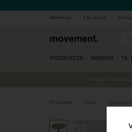
Miljøvennlig
2 års garanti
14 dager
PRODUKTER
MERKER
TIL
Trenger du hjelp med
Produkter
Bord
Spisebord
V