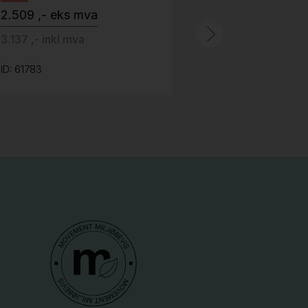
2.509 ,- eks mva
ID: 64758
3.137 ,- inkl mva
ID: 61783