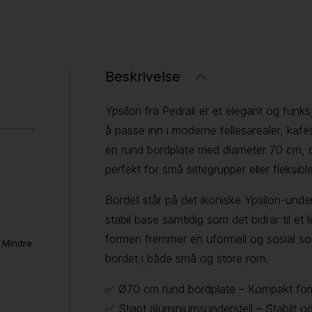
Beskrivelse
Ypsilon fra Pedrali er et elegant og funks
å passe inn i moderne fellesarealer, kaf
en rund bordplate med diameter 70 cm, o
perfekt for små sittegrupper eller fleksib
Bordet står på det ikoniske Ypsilon-under
stabil base samtidig som det bidrar til et
formen fremmer en uformell og sosial son
. Mindre
bordet i både små og store rom.
✅ Ø70 cm rund bordplate – Kompakt for
✅ Støpt aluminiumsunderstell – Stabilt og 