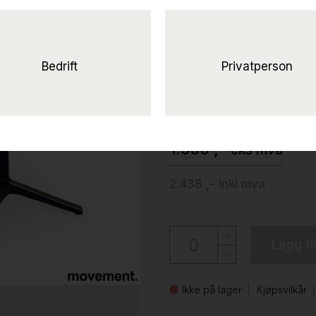
Solgt!Ypsilon
linoleum
(Forbo Conifer), sort underst
Bedrift
Privatperson
Pedrali
1.950 ,-
eks mva
2.438 ,-
inkl mva
Legg ti
Ikke på lager
Kjøpsvilkår