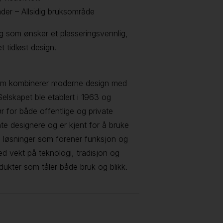
der – Allsidig bruksområde
eg som ønsker et plasseringsvennlig,
 tidløst design.
 som kombinerer moderne design med
elskapet ble etablert i 1963 og
ør for både offentlige og private
te designere og er kjent for å bruke
f i løsninger som forener funksjon og
med vekt på teknologi, tradisjon og
odukter som tåler både bruk og blikk.