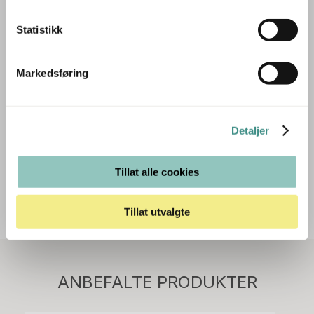
Trenger du hjelp med et større kjøp eller
Statistikk
prosjekt?
Ta kontakt med oss så hjelper vi deg!
Markedsføring
RING OSS PÅ 22 15 15 00
Detaljer
E-POST
Tillat alle cookies
Tillat utvalgte
Stk.
814
H05 5600 Swingback-armlene Mørk
ANBEFALTE PRODUKTER
grått stoff (Sellgren Punto 844) grått fotkryss,