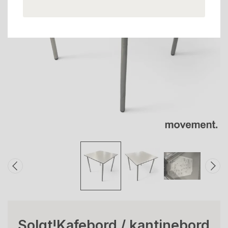
Solgt!Kafebord / kantinebord