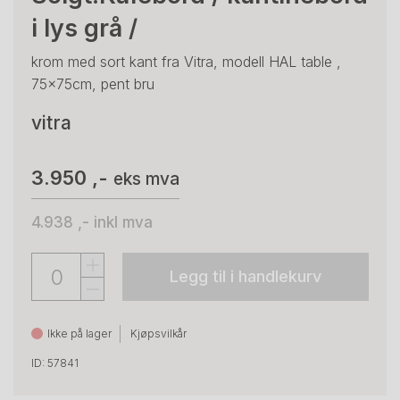
i lys grå /
krom med sort kant fra Vitra, modell HAL table ,
75x75cm, pent bru
vitra
3.950 ,-
eks mva
4.938 ,-
inkl mva
Legg til i handlekurv
Ikke på lager
Kjøpsvilkår
ID: 57841