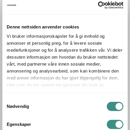
Beskrivelse
Kafebord / kantinebord i lys grå laminat med sort kant,
Denne nettsiden anvender cookies
pent brukt
Vi bruker informasjonskapsler for å gi innhold og
annonser et personlig preg, for å levere sosiale
Produsent: Vitra
mediefunksjoner og for å analysere trafikken vår. Vi deler
Modell: Hal table
dessuten informasjon om hvordan du bruker nettstedet
Størrelse: 75x75cm
vårt, med partnerne våre innen sosiale medier,
Høyde 72cm
annonsering og analysearbeid, som kan kombinere den
med annen informasjon du har gjort tilgjengelig for dem,
eller som de har samlet inn gjennom din bruk av
tjenestene deres. Du godtar automatisk vår bruk av
Tilleggsinfo
informasjonskapsler ved å bruke nettstedet vårt.
Samtykkevalg
Nødvendig
Egenskaper