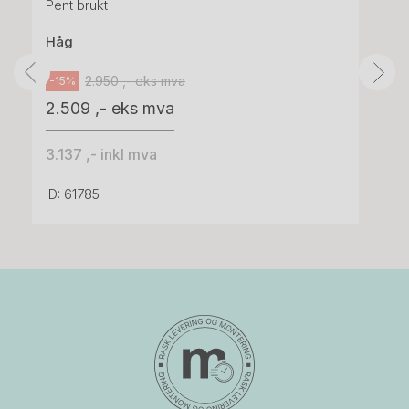
Pent brukt
Håg
2.950 ,- eks mva
-15%
2.509 ,- eks mva
3.137 ,- inkl mva
ID: 61785