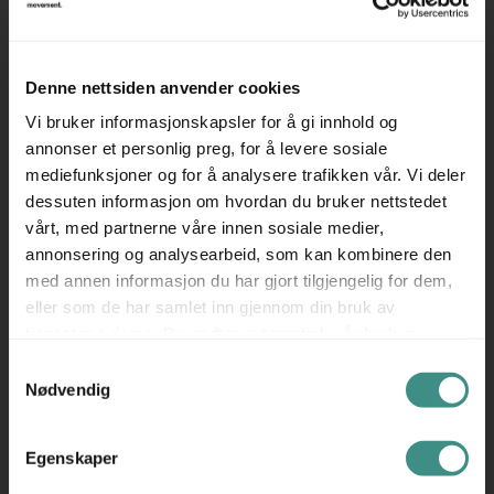
Kite er utviklet for offentlige miljøer, kontorer og
fellesarealer, der et ryddig og brukervennlig
sorteringssystem er viktig.
Denne nettsiden anvender cookies
✅ Modulær sekskantet form – Fleksibel oppstilling og
Vi bruker informasjonskapsler for å gi innhold og
plassbesparelse
annonser et personlig preg, for å levere sosiale
✅ Elegant design – Passer i profesjonelle miljøer
mediefunksjoner og for å analysere trafikken vår. Vi deler
✅ Trece-kvalitet – Bærekraftige og solide materialer
dessuten informasjon om hvordan du bruker nettstedet
vårt, med partnerne våre innen sosiale medier,
Trece Kite er et perfekt valg for deg som ønsker en
annonsering og analysearbeid, som kan kombinere den
praktisk, plassbesparende og visuelt tiltalende løsning for
med annen informasjon du har gjort tilgjengelig for dem,
effektiv kildesortering.
eller som de har samlet inn gjennom din bruk av
Produsent: Trece
tjenestene deres. Du godtar automatisk vår bruk av
Trece er en svensk produsent som spesialiserer seg på
informasjonskapsler ved å bruke nettstedet vårt.
Samtykkevalg
oppbevarings- og interiørløsninger for kontor- og
Nødvendig
offentlige miljøer. Med røtter i svensk designtradisjon
kombinerer Trece funksjonalitet, kvalitet og bærekraft i
Egenskaper
produktene sine. Sortimentet omfatter blant annet skap,