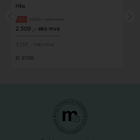
Håg
2.950 ,- eks mva
-15%
2.509 ,- eks mva
3.137 ,- inkl mva
ID: 61785