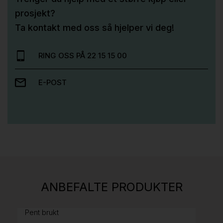
prosjekt?
Ta kontakt med oss så hjelper vi deg!
RING OSS PÅ 22 15 15 00
E-POST
Stk.
814
H05 5600 Swingback-armlene Mørk
ANBEFALTE PRODUKTER
grått stoff (Sellgren Punto 844) grått fotkryss,
Pent brukt