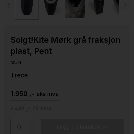
Solgt!Kite Mørk grå fraksjon
plast, Pent
brukt
Trece
1.950 ,-
eks mva
2.438 ,-
inkl mva
Legg til i handlekurv