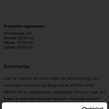
Produktets egenskaper
Hovedfarge:
Grå
Bredde:
50.00 cm
Høyde:
70.00 cm
Dybde:
50.00 cm
Beskrivelse
Kite fra Trece er en stilren bøtte for kildesortering som
kombinerer funksjon og design på en effektiv måte.
Bøtten har en karakteristisk sekskantet form som gjør det
enkelt å sette flere enheter sammen i fleksible oppsett
tilpasset ulike behov.