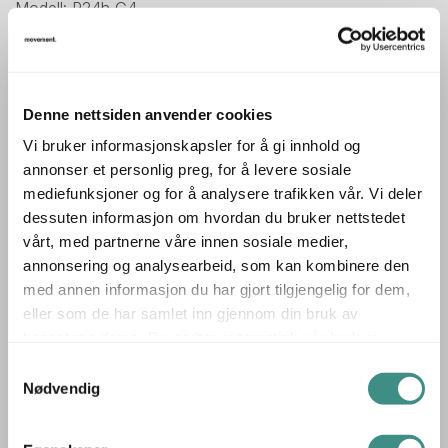
Modell: P24h G4
Skjermstørrelse i tommer: 24toms
Oppløsning: 1920x1080
Aspect ratio: Widescreen 16:9
Denne nettsiden anvender cookies
Kontrast-ratio: 1000:1
Vi bruker informasjonskapsler for å gi innhold og
Responstid i ms: 5ms
annonser et personlig preg, for å levere sosiale
Tilkoplinger: VGA/HDMI/,DisplayPort
mediefunksjoner og for å analysere trafikken vår. Vi deler
dessuten informasjon om hvordan du bruker nettstedet
Vipp/tilt / rotasjon på foten.
vårt, med partnerne våre innen sosiale medier,
annonsering og analysearbeid, som kan kombinere den
Prisen er pr skjerm.
med annen informasjon du har gjort tilgjengelig for dem,
eller som de har samlet inn gjennom din bruk av
tjenestene deres. Du godtar automatisk vår bruk av
informasjonskapsler ved å bruke nettstedet vårt.
Samtykkevalg
Tilleggsinfo
Nødvendig