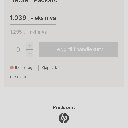
Hewlett Packard
1.036 ,-
eks mva
1.295 ,-
inkl mva
Legg til i handlekurv
Ikke på lager
Kjøpsvilkår
ID: 56780
Produsent