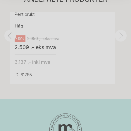
grått stoff (Sellgren Punto 844) grått fotkryss,
Pent brukt
Håg
2.950 ,- eks mva
-15%
2.509 ,- eks mva
3.137 ,- inkl mva
ID: 61785