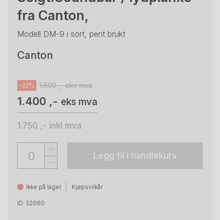
fra Canton,
Modell DM-9 i sort, pent brukt
Canton
1.800 ,- eks mva
-22%
1.400 ,-
eks mva
1.750 ,-
inkl mva
Legg til i handlekurv
Ikke på lager
Kjøpsvilkår
ID: 52660