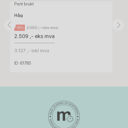
Pent brukt
Håg
2.950 ,- eks mva
-15%
2.509 ,- eks mva
3.137 ,- inkl mva
ID: 61785