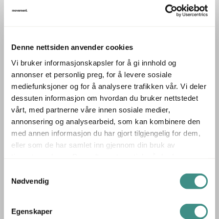
1 Bluetooth 4.0 tilkobling (apt-X dekoding for overføring
med CD kvalitet)
1 Digitalinngang (coaksial)
Denne nettsiden anvender cookies
1 Digitalinngang (optisk)
Vi bruker informasjonskapsler for å gi innhold og
1 Subwoofer utgang
annonser et personlig preg, for å levere sosiale
mediefunksjoner og for å analysere trafikken vår. Vi deler
Utrustet med:
dessuten informasjon om hvordan du bruker nettstedet
Dolby Digital™ Decoding
vårt, med partnerne våre innen sosiale medier,
DTS TruSurround™
annonsering og analysearbeid, som kan kombinere den
med annen informasjon du har gjort tilgjengelig for dem,
Integrert subwoofer
eller som de har samlet inn gjennom din bruk av
LED Display
tjenestene deres. Du godtar automatisk vår bruk av
LipSync funksjon for eksakt språksynkronisering
informasjonskapsler ved å bruke nettstedet vårt.
Samtykkevalg
Virtuell-surround & stereo lyd
Nødvendig
Spesialiteter:
Egenskaper
- 3 presets for optimal akustisk tilpasning til lytterommet.