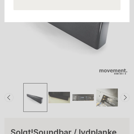
Solgt!Soundbar / lydplanke