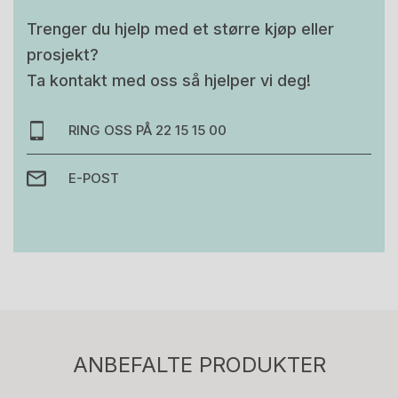
Trenger du hjelp med et større kjøp eller
prosjekt?
Ta kontakt med oss så hjelper vi deg!
RING OSS PÅ 22 15 15 00
E-POST
Stk.
814
H05 5600 Swingback-armlene Mørk
ANBEFALTE PRODUKTER
grått stoff (Sellgren Punto 844) grått fotkryss,