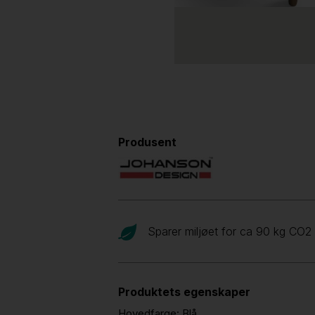
Produsent
Sparer miljøet for ca 90 kg CO
2
Produktets egenskaper
Hovedfarge:
Blå