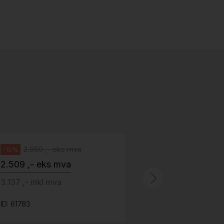
Stk.
518
H05 5600 Swingback-armlene Blått
stoff (Sellgren Punto 524), grått
Abstracta
fotkryss, Pent brukt
100 ,- eks 
Håg
125 ,- inkl m
2.950 ,- eks mva
-15%
2.509 ,- eks mva
ID: 64758
3.137 ,- inkl mva
ID: 61783