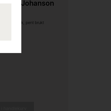
fa fra Johanson
, blått trekk, pent brukt
l i handlekurv