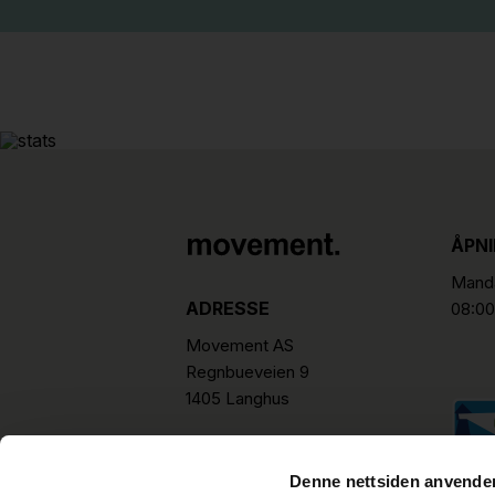
ÅPN
Manda
ADRESSE
08:00
Movement AS
Regnbueveien 9
1405 Langhus
hello@movement.as
Tlf.
+47 22 15 15 00
Denne nettsiden anvende