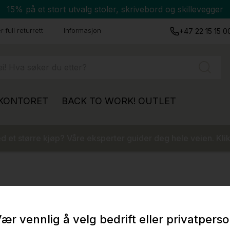
15% på et stort utvalg stoler, skrivebord og skillevegger
 full returrett
Informasjon
+47 22 15 15 0
 KONTORET
BACK TO WORK!
OUTLET
 et større kjøp? Våre eksperter guider deg hele veien. Klik
ær vennlig å velg bedrift eller privatpers