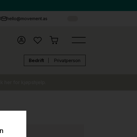
0
hello@movement.as
Bedrift
Privatperson
k her for kjøpshjelp.
on