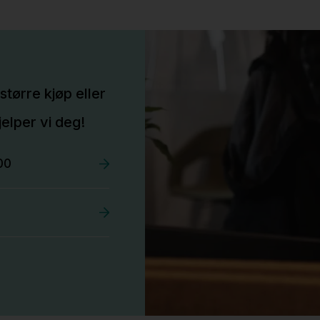
større kjøp eller
elper vi deg!
00