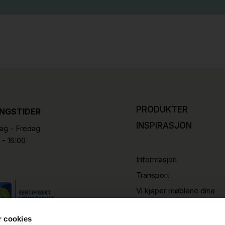
PRODUKTER
INGSTIDER
INSPIRASJON
g - Fredag
 - 16:00
Informasjon
Transport
Vi kjøper møblene dine
r cookies