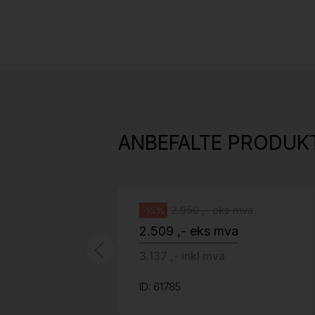
Stk.
814
H05 5600 Swingback-armlene Mørk
grått stoff (Sellgren Punto 844)
ANBEFALTE PRODUK
grått fotkryss, Pent brukt
Håg
2.950 ,- eks mva
-15%
2.509 ,- eks mva
3.137 ,- inkl mva
ID: 61785