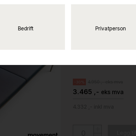
Solgt!Loungeso
Design,
Reform, 3seter, 180cm bredde
Bedrift
Privatperson
Johanson Design
4.950 ,- eks mva
-30%
3.465 ,-
eks mva
4.332 ,-
inkl mva
Legg ti