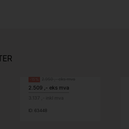
Stk.
527
Tellus 180x80cm Hvit plate med sort
kant og understell, Pent brukt
TER
Svenheim
2.950 ,- eks mva
-15%
2.509 ,- eks mva
3.137 ,- inkl mva
ID: 63448