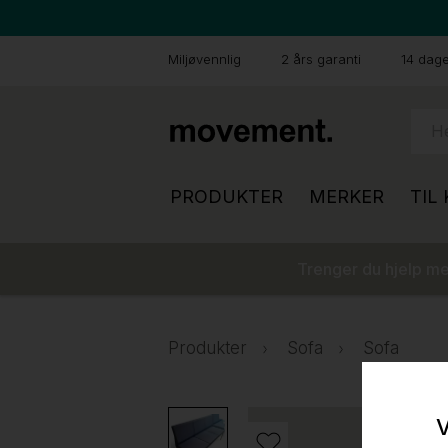
Miljøvennlig
2 års garanti
14 dager
PRODUKTER
MERKER
TIL
Trenger du hjelp med
Produkter
Sofa
Sofa
V