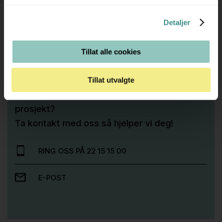
Detaljer
Tilleggsinfo
Tillat alle cookies
Tillat utvalgte
Trenger du hjelp med et større kjøp eller
prosjekt?
Ta kontakt med oss så hjelper vi deg!
RING OSS PÅ 22 15 15 00
E-POST