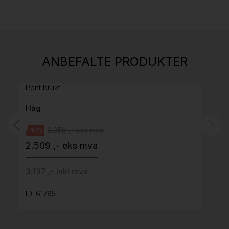
Stk.
814
H05 5600 Swingback-armlene Mørk
ANBEFALTE PRODUKTER
grått stoff (Sellgren Punto 844) grått fotkryss,
Pent brukt
Håg
2.950 ,- eks mva
-15%
2.509 ,- eks mva
3.137 ,- inkl mva
ID: 61785