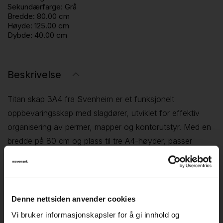
Sekundærfarge:
Grå
Bredde:
80.00 cm
Høyde:
125.00 cm
Dybde:
40.00 cm
Beskrivelse
Titan skap 3A4 fra Svenheim er et funksjonelt
oppbevaringsskap med slagdører, utviklet for effektiv
organisering av permer, mapper og kontorutstyr. Med en
bredde på 80 cm og plass til tre A4-høyder, passer
skapet godt både ved arbeidsplassen og i fellesarealer.
Skapet leveres med justerbare hyller og en solid
dørkonstruksjon som tåler daglig bruk. Den enkle og
Denne nettsiden anvender cookies
nøytrale utformingen gjør det lett å kombinere med andre
Vi bruker informasjonskapsler for å gi innhold og
oppbevaringsløsninger i kontormiljøet.