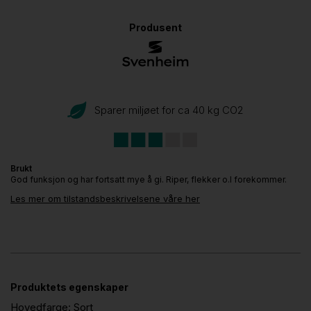
Produsent
Sparer miljøet for ca 40 kg CO
2
Brukt
God funksjon og har fortsatt mye å gi. Riper, flekker o.l forekommer.
Les mer om tilstandsbeskrivelsene våre her
Produktets egenskaper
Hovedfarge:
Sort