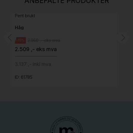
ANBEFALTE PRODUKTER
grått stoff (Sellgren Punto 844) grått fotkryss,
Pent brukt
Håg
2.950 ,- eks mva
-15%
2.509 ,- eks mva
3.137 ,- inkl mva
ID: 61785