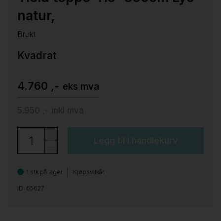
natur,
Brukt
Kvadrat
4.760 ,-
eks mva
5.950 ,-
inkl mva
Legg til i handlekurv
1 stk på lager
Kjøpsvilkår
ID: 65627