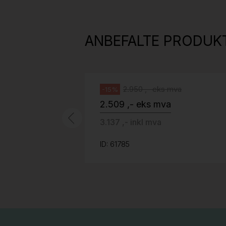
H05 5600 Swingback-armlene Mørk
grått stoff (Sellgren Punto 844)
ANBEFALTE PRODUK
grått fotkryss, Pent brukt
Håg
2.950 ,- eks mva
-15%
2.509 ,- eks mva
3.137 ,- inkl mva
ID: 61785