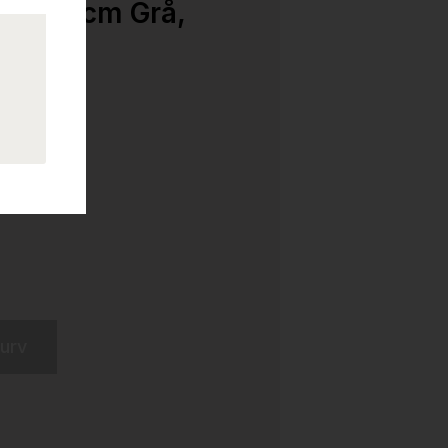
40x170cm Grå,
kurv