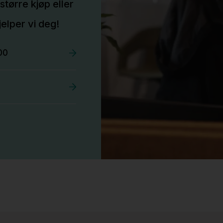
større kjøp eller
elper vi deg!
00
Stk.
527