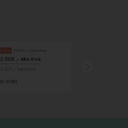
H05 5600 Swingback-armlene Blått
stoff (Sellgren Punto 524), grått
Abstracta
fotkryss, Pent brukt
100 ,- eks 
Håg
125 ,- inkl m
2.950 ,- eks mva
-15%
2.509 ,- eks mva
ID: 64758
3.137 ,- inkl mva
ID: 61783