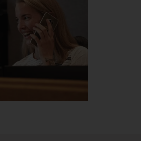
Stk.
518