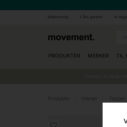
Miljøvennlig
2 års garanti
14 dager
PRODUKTER
MERKER
TIL
Trenger du hjelp med
Produkter
Interiør
Tepper o
V