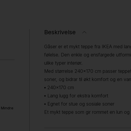
Beskrivelse
Gåser er et mykt teppe fra IKEA med lan
følelse. Den enkle og ensfargede utform
ulike typer interiør.
Med størrelse 240x170 cm passer teppet g
soner, og bidrar til økt komfort og en v
▪ 240x170 cm
▪ Lang lugg for ekstra komfort
▪ Egnet for stue og sosiale soner
. Mindre
Et mykt teppe som gir rommet en lun og b