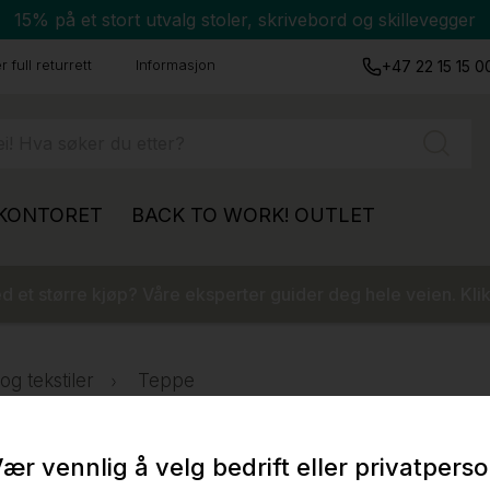
15% på et stort utvalg stoler, skrivebord og skillevegger
 full returrett
Informasjon
+47 22 15 15 0
 KONTORET
BACK TO WORK!
OUTLET
 et større kjøp? Våre eksperter guider deg hele veien. Klik
g tekstiler
Teppe
ær vennlig å velg bedrift eller privatpers