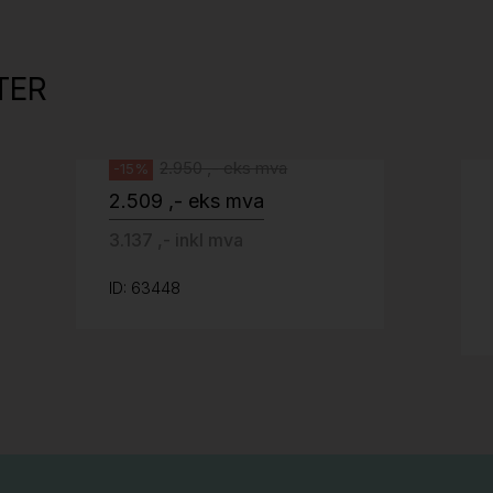
Tellus 180x80cm Hvit plate med sort
kant og understell, Pent brukt
TER
Svenheim
2.950 ,- eks mva
-15%
2.509 ,- eks mva
3.137 ,- inkl mva
ID: 63448