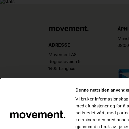
ÅPN
Manda
ADRESSE
08:00
Movement AS
Regnbueveien 9
1405 Langhus
hello@movement.as
Tlf.
+47 22 15 15 00
Denne nettsiden anvende
Vi bruker informasjonskapsl
mediefunksjoner og for å a
nettstedet vårt, med part
kombinere den med annen in
gjennom din bruk av tjene