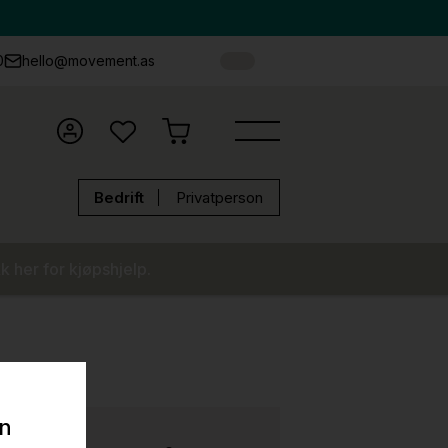
0
hello@movement.as
Bedrift
Privatperson
k her for kjøpshjelp.
on