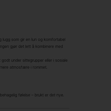
g lugg som gir en lun og komfortabel
ingen gjør det lett å kombinere med
odt under sittegrupper eller i sosiale
armere atmosfære i rommet.
ehagelig følelse – brukt er det nye.