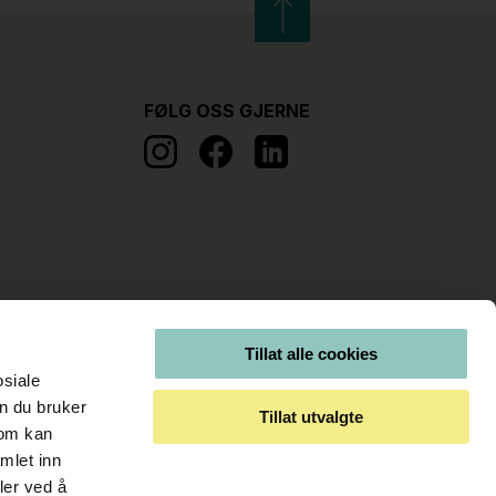
FØLG OSS GJERNE
Tillat alle cookies
osiale
n du bruker
Tillat utvalgte
som kan
mlet inn
ler ved å