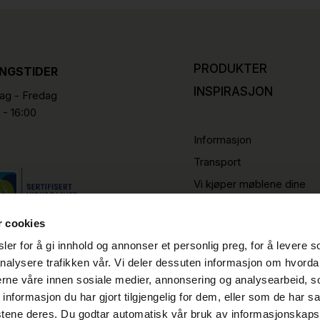
PRODUKTER
INGSTIDER
INSPIRASJON
g - Fredag
 - 16:00
Informasjon
Transport
Vi kjøper møblene dine
r cookies
er for å gi innhold og annonser et personlig preg, for å levere s
nalysere trafikken vår. Vi deler dessuten informasjon om hvorda
nerne våre innen sosiale medier, annonsering og analysearbeid, 
formasjon du har gjort tilgjengelig for dem, eller som de har sa
stene deres. Du godtar automatisk vår bruk av informasjonskaps