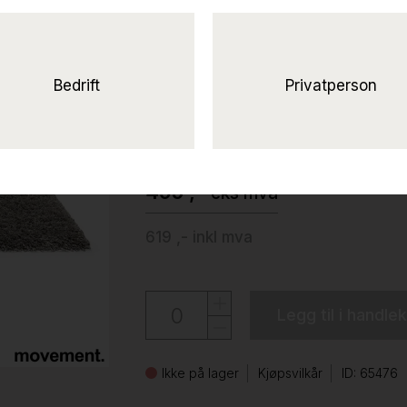
Solgt!Gåser teppe 2
sort og
hvitflosset teppe, Pent brukt
Bedrift
Privatperson
Ikea
495 ,-
eks mva
619 ,-
inkl mva
Legg til i handle
Ikke på lager
Kjøpsvilkår
ID: 65476