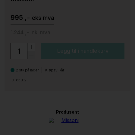
995 ,-
eks mva
1.244 ,-
inkl mva
Legg til i handlekurv
2 stk på lager
Kjøpsvilkår
ID: 65812
Produsent