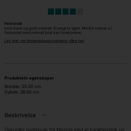
Pent brukt
God stand og godt ivaretatt. Et langt liv igjen. Mindre merker o.l
forbundet med normalt bruk kan forekomme.
Les mer om tilstandsbeskrivelsene våre her
Produktets egenskaper
Bredde:
55.00 cm
Dybde:
28.00 cm
Beskrivelse
Dekorativ pyntepute fra Missoni med et karakteristisk og