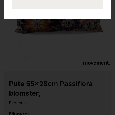
Pute 55x28cm Passiflora
blomster,
Pent brukt
Missoni