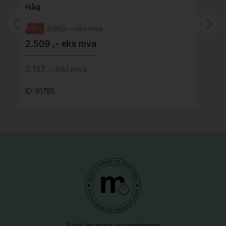
Håg
2.950 ,- eks mva
-15%
2.509 ,- eks mva
3.137 ,- inkl mva
ID: 61785
Rask levering og montering