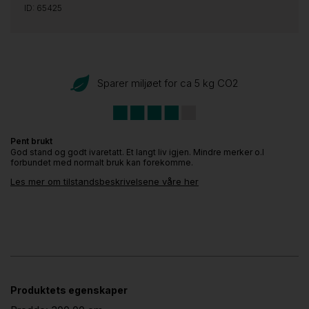
ID: 65425
Sparer miljøet for ca 5 kg CO
2
Pent brukt
God stand og godt ivaretatt. Et langt liv igjen. Mindre merker o.l
forbundet med normalt bruk kan forekomme.
Les mer om tilstandsbeskrivelsene våre her
Produktets egenskaper