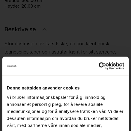
Bredde:
300.00 cm
Høyde:
120.00 cm
Beskrivelse
Stor illustrasjon av Lars Fiske, en anerkjent norsk
tegneserieskaper og illustratør kjent for sitt særegne,
grafiske uttrykk. Fiske har mottatt flere priser, blant annet
Brageprisen, og er en sentral skikkelse innen norsk
samtidsillustrasjon.
Motivet viser en detaljert og fortellende scene med
Denne nettsiden anvender cookies
karakteristiske figurer og objekter, utført i Fiskes
Vi bruker informasjonskapsler for å gi innhold og
gjenkjennelige stil. Illustrasjonen har et lekent og
annonser et personlig preg, for å levere sosiale
humoristisk preg, med mange små elementer som gir liv til
mediefunksjoner og for å analysere trafikken vår. Vi deler
bildet.
dessuten informasjon om hvordan du bruker nettstedet
Illustrasjonen er trykket på kappapapp og innrammet i en
vårt, med partnerne våre innen sosiale medier,