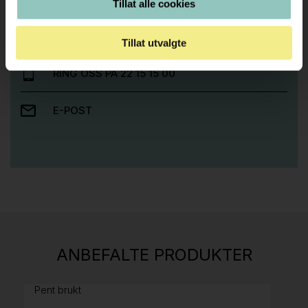
Tillat alle cookies
prosjekt?
Ta kontakt med oss så hjelper vi deg!
Tillat utvalgte
RING OSS PÅ 22 15 15 00
E-POST
Stk.
814
H05 5600 Swingback-armlene Mørk
ANBEFALTE PRODUKTER
grått stoff (Sellgren Punto 844) grått fotkryss,
Pent brukt