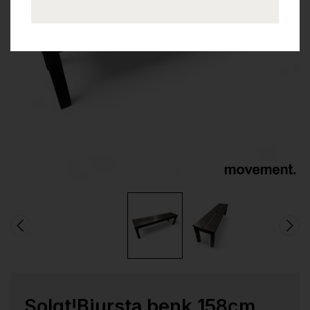
Solgt!Bjursta benk 158cm