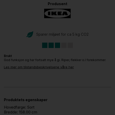
Produsent
Sparer miljøet for ca 5 kg CO
2
Brukt
God funksjon og har fortsatt mye å gi. Riper, flekker o.l forekommer.
Les mer om tilstandsbeskrivelsene våre her
Produktets egenskaper
Hovedfarge:
Sort
Bredde:
158.00 cm