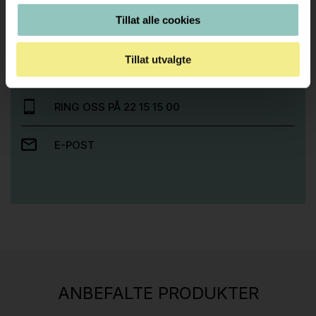
Tillat alle cookies
Trenger du hjelp med et større kjøp eller
prosjekt?
Tillat utvalgte
Ta kontakt med oss så hjelper vi deg!
RING OSS PÅ 22 15 15 00
E-POST
Stk.
814
H05 5600 Swingback-armlene Mørk
ANBEFALTE PRODUKTER
grått stoff (Sellgren Punto 844) grått fotkryss,