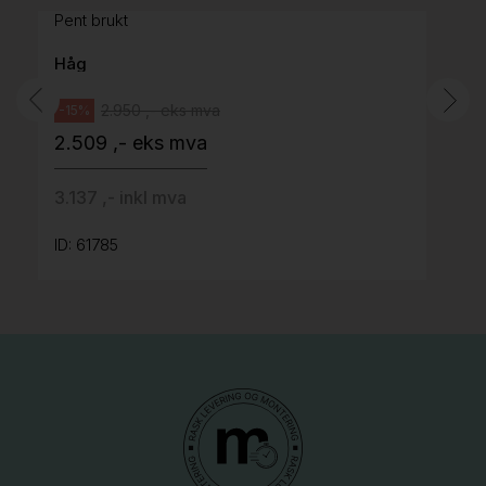
Pent brukt
Håg
2.950 ,- eks mva
-15%
2.509 ,- eks mva
3.137 ,- inkl mva
ID: 61785