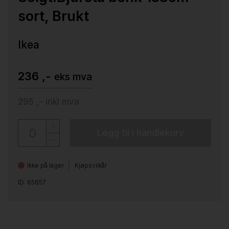
sort, Brukt
Ikea
236 ,-
eks mva
295 ,-
inkl mva
Legg til i handlekurv
Ikke på lager
Kjøpsvilkår
ID: 65657