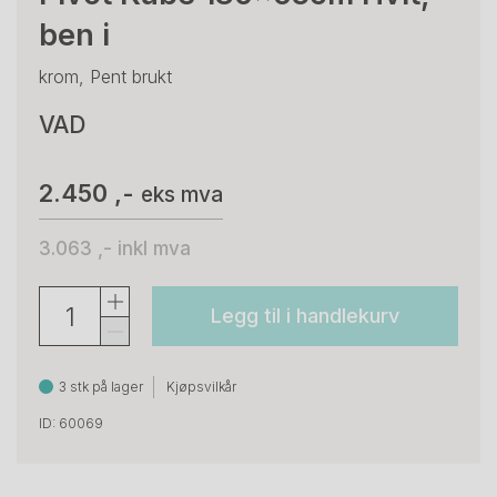
ben i
krom, Pent brukt
VAD
2.450 ,-
eks mva
3.063 ,-
inkl mva
Legg til i handlekurv
3 stk på lager
Kjøpsvilkår
ID: 60069