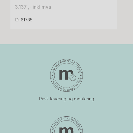
3.137 ,- inkl mva
ID: 61785
Rask levering og montering