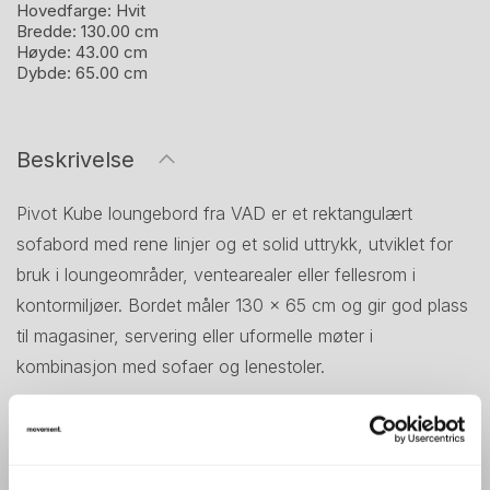
Hovedfarge:
Hvit
Bredde:
130.00 cm
Høyde:
43.00 cm
Dybde:
65.00 cm
Beskrivelse
Pivot Kube loungebord fra VAD er et rektangulært
sofabord med rene linjer og et solid uttrykk, utviklet for
bruk i loungeområder, ventearealer eller fellesrom i
kontormiljøer. Bordet måler 130 × 65 cm og gir god plass
til magasiner, servering eller uformelle møter i
kombinasjon med sofaer og lenestoler.
Med sitt enkle og stramme formspråk er Pivot Kube lett å
kombinere med ulike sittegrupper, og den robuste
konstruksjonen gjør det godt egnet for profesjonell bruk.