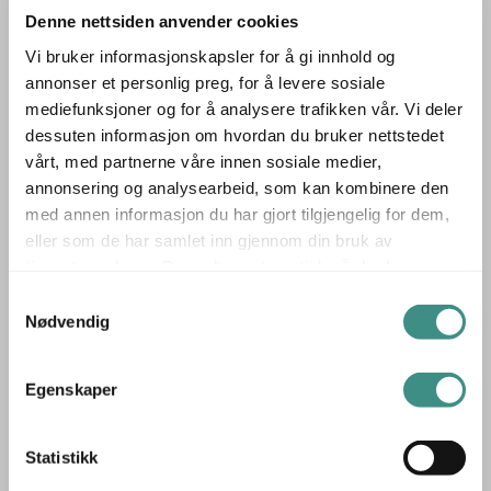
VAD er kjent for funksjonelle møbler med fokus på
Denne nettsiden anvender cookies
kvalitet og lang levetid.
Vi bruker informasjonskapsler for å gi innhold og
annonser et personlig preg, for å levere sosiale
▪ 130 × 65 cm – romslig loungebord med praktisk format
mediefunksjoner og for å analysere trafikken vår. Vi deler
▪ Stramt og tidløst design – passer i ulike interiørmiljøer
dessuten informasjon om hvordan du bruker nettstedet
▪ Solid bord fra VAD – viser at brukt er det nye
vårt, med partnerne våre innen sosiale medier,
annonsering og analysearbeid, som kan kombinere den
Pivot Kube loungebord fra VAD er et utmerket valg for
med annen informasjon du har gjort tilgjengelig for dem,
deg som ønsker et funksjonelt og robust bord til sosiale
eller som de har samlet inn gjennom din bruk av
soner på kontoret.
tjenestene deres. Du godtar automatisk vår bruk av
informasjonskapsler ved å bruke nettstedet vårt.
Samtykkevalg
Produsent: VAD
Nødvendig
VAD er en norsk møbelprodusent fra Stordal på
Sunnmøre med røtter tilbake til 1870-tallet. De er kjent for
Egenskaper
modulbaserte møbler til kontor, offentlig miljø og helse,
med fokus på funksjonalitet, kvalitet og skandinavisk
Statistikk
design. VAD samarbeider med designere som Åsmund