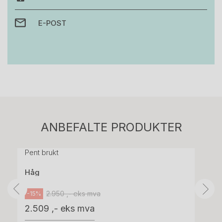
E-POST
Stk.
814
H05 5600 Swingback-armlene Mørk
ANBEFALTE PRODUKTER
grått stoff (Sellgren Punto 844) grått fotkryss,
Pent brukt
Håg
2.950 ,- eks mva
-15%
2.509 ,- eks mva