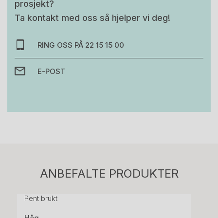
prosjekt?
Ta kontakt med oss så hjelper vi deg!
RING OSS PÅ 22 15 15 00
E-POST
Stk.
814
H05 5600 Swingback-armlene Mørk
ANBEFALTE PRODUKTER
grått stoff (Sellgren Punto 844) grått fotkryss,
Pent brukt
Håg