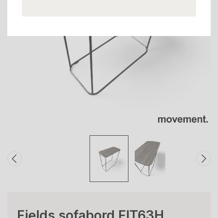
Fields sofabord FIT63H,