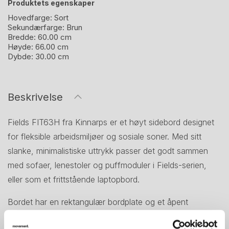
Produktets egenskaper
Hovedfarge:
Sort
Sekundærfarge:
Brun
Bredde:
60.00 cm
Høyde:
66.00 cm
Dybde:
30.00 cm
Beskrivelse
Fields FIT63H fra Kinnarps er et høyt sidebord designet
for fleksible arbeidsmiljøer og sosiale soner. Med sitt
slanke, minimalistiske uttrykk passer det godt sammen
med sofaer, lenestoler og puffmoduler i Fields-serien,
eller som et frittstående laptopbord.
Bordet har en rektangulær bordplate og et åpent
metallunderstell, noe som gir et lett og moderne uttrykk.