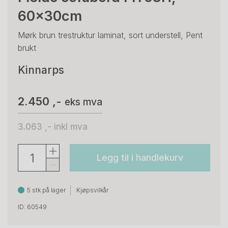
60x30cm
Mørk brun trestruktur laminat, sort understell, Pent
brukt
Kinnarps
2.450 ,-
eks mva
3.063 ,-
inkl mva
Legg til i handlekurv
5 stk på lager
Kjøpsvilkår
ID: 60549