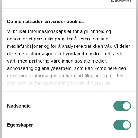
Den høye høyden gjør det ideelt som et stående
arbeidsbord eller som et supplement til sittegrupper i
loungeområder.
Denne nettsiden anvender cookies
Vi bruker informasjonskapsler for å gi innhold og
▪ Designet av Olle Gyllang / Propeller Design –
annonser et personlig preg, for å levere sosiale
Skandinavisk design med fokus på funksjonalitet
mediefunksjoner og for å analysere trafikken vår. Vi deler
▪ Høy sidebord – Ideelt for stående arbeid eller som
dessuten informasjon om hvordan du bruker nettstedet
supplement til sittegrupper
vårt, med partnerne våre innen sosiale medier,
▪ Slankt metallunderstell – Gir et lett og moderne uttrykk
annonsering og analysearbeid, som kan kombinere den
med annen informasjon du har gjort tilgjengelig for dem,
Fields FIT63H fra Kinnarps er et utmerket valg for deg
eller som de har samlet inn gjennom din bruk av
som ønsker et funksjonelt og stilrent sidebord med høy
tjenestene deres. Du godtar automatisk vår bruk av
kvalitet og tidløst design.
informasjonskapsler ved å bruke nettstedet vårt.
Samtykkevalg
Nødvendig
Produsent: Kinnarps
Kinnarps er en av Europas ledende produsenter av
Egenskaper
kontormøbler, grunnlagt i Sverige i 1942. Selskapet er
kjent for å levere helhetlige, bærekraftige