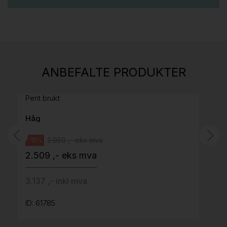
Stk.
814
H05 5600 Swingback-armlene Mørk
ANBEFALTE PRODUKTER
grått stoff (Sellgren Punto 844) grått fotkryss,
Pent brukt
Håg
2.950 ,- eks mva
-15%
2.509 ,- eks mva
3.137 ,- inkl mva
ID: 61785