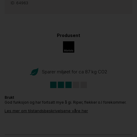
ID: 64963
Produsent
Sparer miljøet for ca 87 kg CO
2
Brukt
God funksjon og har fortsatt mye å gi. Riper, flekker o.l forekommer.
Les mer om tilstandsbeskrivelsene våre her