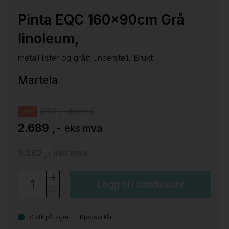
Pinta EQC 160x90cm Grå
linoleum,
metall lister og grått understell, Brukt
Martela
3.160 ,- eks mva
-15%
2.689 ,-
eks mva
3.362 ,-
inkl mva
Legg til i handlekurv
10 stk på lager
Kjøpsvilkår