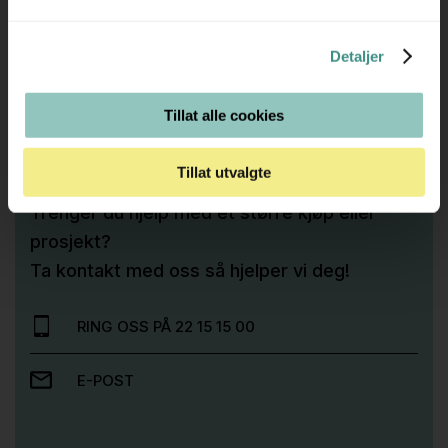
Detaljer
Tilleggsinfo
Tillat alle cookies
Tillat utvalgte
Trenger du hjelp med et større kjøp eller
prosjekt?
Ta kontakt med oss så hjelper vi deg!
RING OSS PÅ 22 15 15 00
E-POST