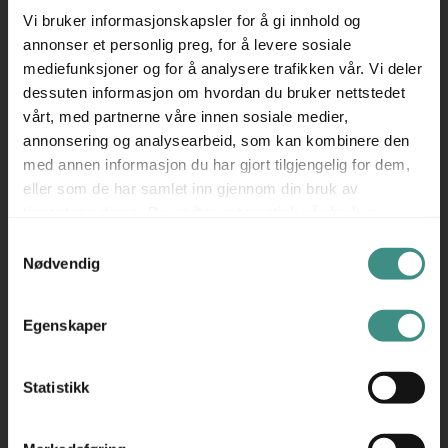
Med en bordplate på 160 × 80 cm gir bordet en romslig
Vi bruker informasjonskapsler for å gi innhold og
arbeidsflate med god plass til skjermer, tastatur og annet
annonser et personlig preg, for å levere sosiale
arbeidsutstyr. Den elektriske høydejusteringen gjør det
mediefunksjoner og for å analysere trafikken vår. Vi deler
enkelt å tilpasse bordet til ulike brukere og
dessuten informasjon om hvordan du bruker nettstedet
vårt, med partnerne våre innen sosiale medier,
arbeidsoppgaver.
annonsering og analysearbeid, som kan kombinere den
Edsbyn er en svensk møbelprodusent med lange
med annen informasjon du har gjort tilgjengelig for dem,
eller som de har samlet inn gjennom din bruk av
tradisjoner innen kontormøbler og er kjent for
tjenestene deres. Du godtar automatisk vår bruk av
funksjonelle løsninger og høy kvalitet til profesjonelle
informasjonskapsler ved å bruke nettstedet vårt.
Samtykkevalg
arbeidsmiljøer.
Nødvendig
▪ Mål: 160 × 80 cm
▪ Elektrisk høydejustering med Linak understell
Egenskaper
▪ Tilrettelegger for variasjon mellom sittende og stående
arbeid
Statistikk
Et hevsenkbart skrivebord som kombinerer funksjonalitet,