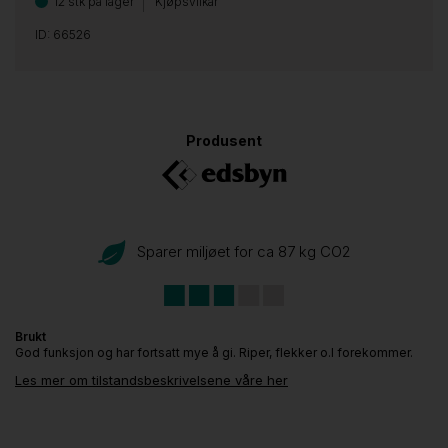
12 stk på lager
Kjøpsvilkår
ID: 66526
Produsent
Sparer miljøet for ca 87 kg CO
2
Brukt
God funksjon og har fortsatt mye å gi. Riper, flekker o.l forekommer.
Les mer om tilstandsbeskrivelsene våre her