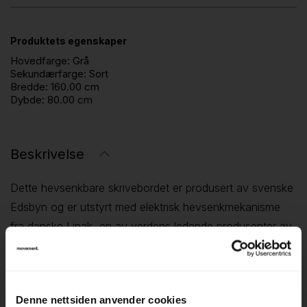
Produktets egenskaper
Hovedfarge:
Grå
Sekundærfarge:
Sort
Bredde:
160.00 cm
Dybde:
80.00 cm
Beskrivelse
Dette hevsenkbare skrivebordet er produsert av svenske
Edsbyn og er utstyrt med elektrisk hevsenkmekanisme
fra danske Linak, en av verdens ledende produsenter av
løftesystemer til kontormøbler. Bordet er utviklet for
fleksible arbeidsplasser der det er ønskelig å variere
mellom sittende og stående arbeid.
Denne nettsiden anvender cookies