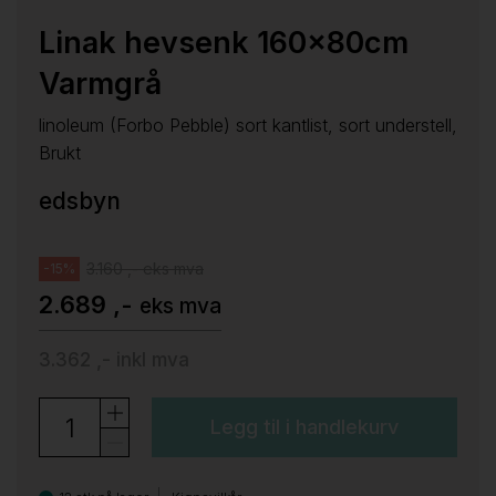
Linak hevsenk 160x80cm
Varmgrå
linoleum (Forbo Pebble) sort kantlist, sort understell,
Brukt
edsbyn
3.160 ,- eks mva
-15%
2.689 ,-
eks mva
3.362 ,-
inkl mva
Legg til i handlekurv