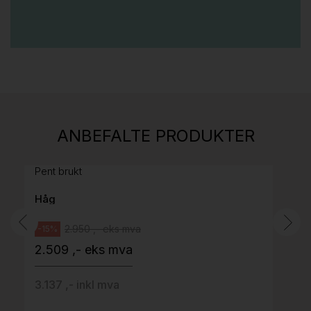
Stk.
814
H05 5600 Swingback-armlene Mørk
ANBEFALTE PRODUKTER
grått stoff (Sellgren Punto 844) grått fotkryss,
Pent brukt
Håg
2.950 ,- eks mva
-15%
2.509 ,- eks mva
3.137 ,- inkl mva