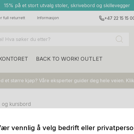
15% på et stort utvalg stoler, skrivebord og skillevegger
 full returrett
Informasjon
+47 22 15 15 0
 KONTORET
BACK TO WORK!
OUTLET
 et større kjøp? Våre eksperter guider deg hele veien. Klik
 og kursbord
ær vennlig å velg bedrift eller privatpers