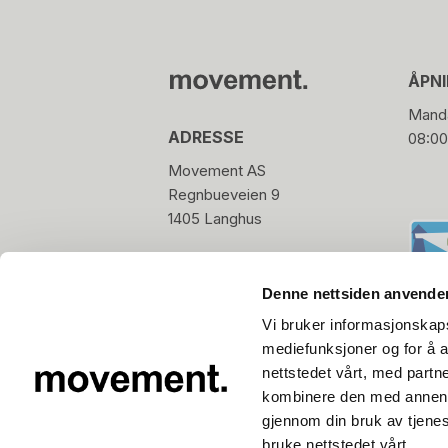
ÅPN
Manda
ADRESSE
08:00
Movement AS
Regnbueveien 9
1405 Langhus
hello@movement.as
Tlf.
+47 22 15 15 00
Denne nettsiden anvende
Vi bruker informasjonskapsl
mediefunksjoner og for å a
nettstedet vårt, med part
kombinere den med annen in
gjennom din bruk av tjene
bruke nettstedet vårt.