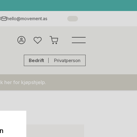
0
hello@movement.as
Bedrift
Privatperson
k her for kjøpshjelp.
on