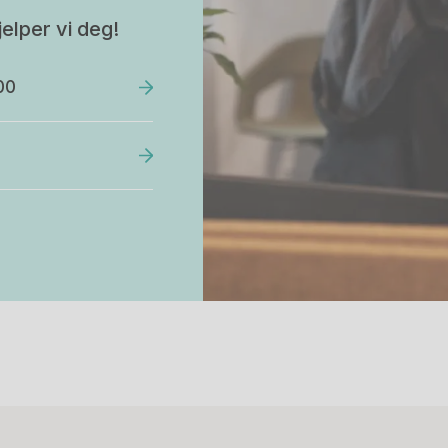
elper vi deg!
00
Stk.
525