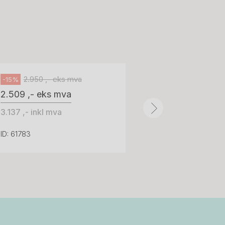
H05 5600 Swingback-armlene Blått
stoff (Sellgren Punto 524), grått
Abstracta
fotkryss, Pent brukt
100 ,- eks 
Håg
125 ,- inkl m
2.950 ,- eks mva
-15%
2.509 ,- eks mva
ID: 64758
3.137 ,- inkl mva
ID: 61783