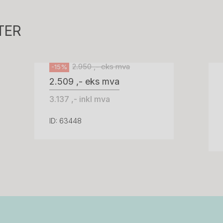
Tellus 180x80cm Hvit plate med sort
kant og understell, Pent brukt
TER
Svenheim
2.950 ,- eks mva
-15%
2.509 ,- eks mva
3.137 ,- inkl mva
ID: 63448