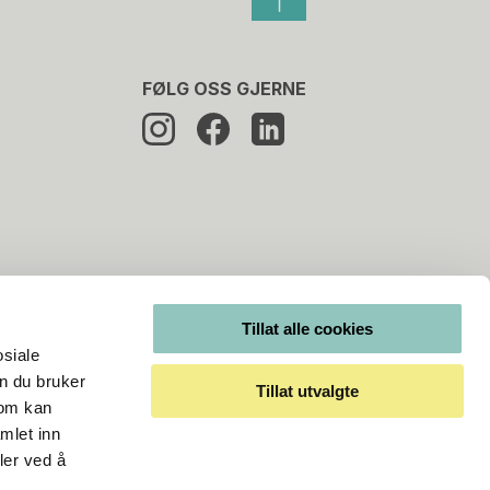
FØLG OSS GJERNE
Tillat alle cookies
osiale
n du bruker
Tillat utvalgte
som kan
mlet inn
ler ved å