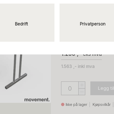
Solgt!Klappbor
140x60cm Bøk
laminat, Pent brukt
Bedrift
Privatperson
RBM
1.250 ,-
eks mva
1.563 ,-
inkl mva
Legg ti
Ikke på lager
Kjøpsvilkår