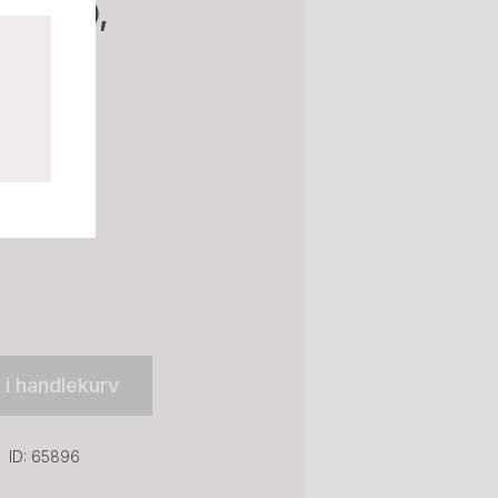
d 4680,
l i handlekurv
ID: 65896