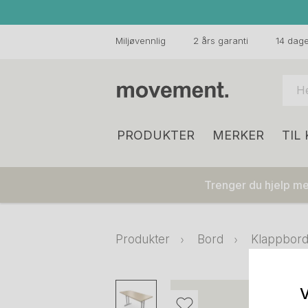
Miljøvennlig
2 års garanti
14 dager
PRODUKTER
MERKER
TIL
Trenger du hjelp med
Produkter
Bord
Klappbord
V