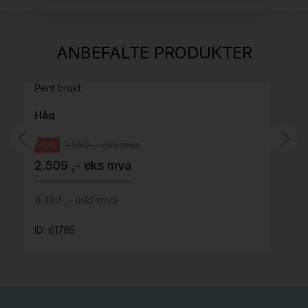
Stk.
814
H05 5600 Swingback-armlene Mørk
ANBEFALTE PRODUKTER
grått stoff (Sellgren Punto 844) grått fotkryss,
Pent brukt
Håg
2.950 ,- eks mva
-15%
2.509 ,- eks mva
3.137 ,- inkl mva
ID: 61785