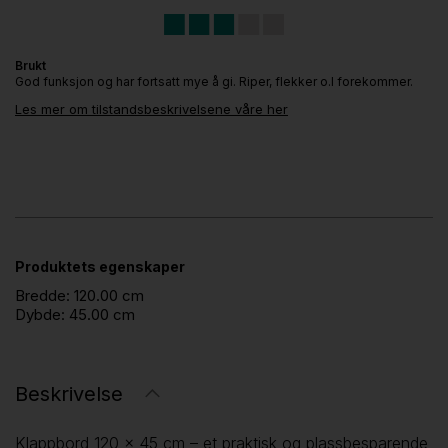
Brukt
God funksjon og har fortsatt mye å gi. Riper, flekker o.l forekommer.
Les mer om tilstandsbeskrivelsene våre her
Produktets egenskaper
Bredde:
120.00 cm
Dybde:
45.00 cm
Beskrivelse
Klappbord 120 × 45 cm – et praktisk og plassbesparende