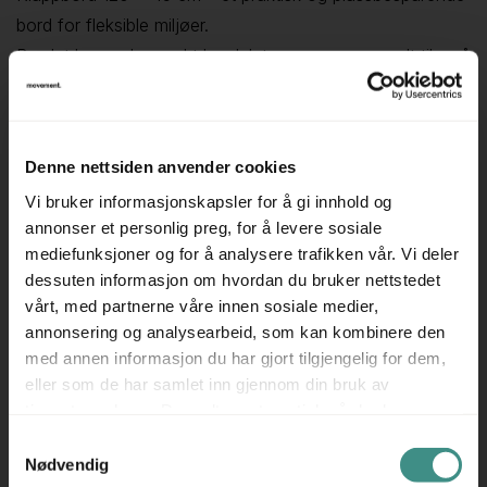
bord for fleksible miljøer.
Bordet har en kompakt bordplate som passer godt til små
kontorplasser, kantina, pauserom eller hjemmekontor. Når
det ikke er i bruk, kan bordet enkelt klappes sammen og
settes bort — ideelt der plassbesparelse er viktig.
Denne nettsiden anvender cookies
▪ Størrelse 120 × 45 cm – kompakt og lett å plassere
Vi bruker informasjonskapsler for å gi innhold og
▪ Sammenleggbart – enkel oppbevaring ved behov
annonser et personlig preg, for å levere sosiale
▪ Egnet for små møter, pauser eller fleksible
mediefunksjoner og for å analysere trafikken vår. Vi deler
arbeidsplasser
dessuten informasjon om hvordan du bruker nettstedet
Klappbordet er et godt valg for deg som ønsker
vårt, med partnerne våre innen sosiale medier,
fleksibilitet, enkelhet og gjenbruk i hjelp – brukt er det
annonsering og analysearbeid, som kan kombinere den
med annen informasjon du har gjort tilgjengelig for dem,
nye.
eller som de har samlet inn gjennom din bruk av
Produsent: ukjent
tjenestene deres. Du godtar automatisk vår bruk av
informasjonskapsler ved å bruke nettstedet vårt.
Samtykkevalg
Nødvendig