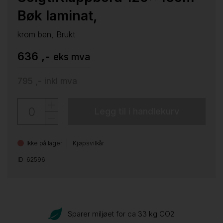
Bøk laminat,
krom ben, Brukt
636 ,-
eks mva
795 ,-
inkl mva
Legg til i handlekurv
Ikke på lager
Kjøpsvilkår
ID: 62596
Sparer miljøet for ca 33 kg CO
2