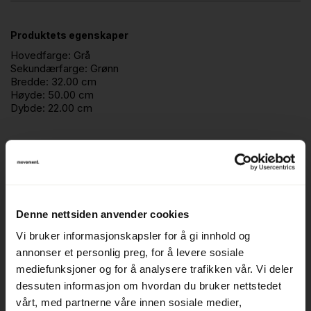
Produktets egenskaper
Hovedfarge:
Grå
Sekundærfarge:
Grønn
Bredde:
32.00 cm
Høyde:
50.00 cm
Dybde:
22.00 cm
Beskrivelse
Søppelstativ / avfallsstativ / kildesortering / papirkurv
Denne nettsiden anvender cookies
For kildesortering avmatavfall (eller kan merkes om til
annet)
Vi bruker informasjonskapsler for å gi innhold og
annonser et personlig preg, for å levere sosiale
Produsent: Røros produkter
mediefunksjoner og for å analysere trafikken vår. Vi deler
Modell:Femunden 1 x 35 liter
dessuten informasjon om hvordan du bruker nettstedet
Farge: grålakkert stål, topp i grønt
vårt, med partnerne våre innen sosiale medier,