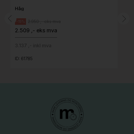
Håg
2.950 ,- eks mva
-15%
2.509 ,- eks mva
3.137 ,- inkl mva
ID: 61785