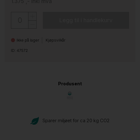
1.375 ,-
inkl mva
Legg til i handlekurv
Ikke på lager
Kjøpsvilkår
ID: 47572
Produsent
Sparer miljøet for ca 20 kg CO
2