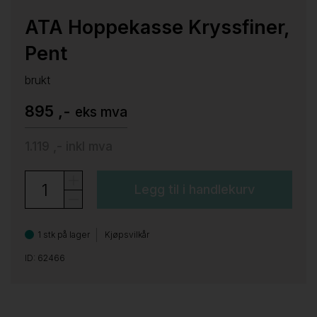
ATA Hoppekasse Kryssfiner,
Pent
brukt
895 ,-
eks mva
1.119 ,-
inkl mva
Legg til i handlekurv
1 stk på lager
Kjøpsvilkår
ID: 62466