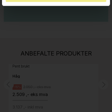
E-POST
Stk.
814
H05 5600 Swingback-armlene Mørk
ANBEFALTE PRODUKTER
grått stoff (Sellgren Punto 844) grått fotkryss,
Pent brukt
Håg
2.950 ,- eks mva
-15%
2.509 ,- eks mva
3.137 ,- inkl mva