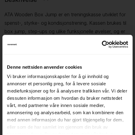
ATA Wooden Box Jump er en treningskasse utviklet for
spenst-, styrke- og kondisjonstrening. Kassen brukes til
box jump, step-ups og ulike funksjonelle øvelser, og er
et mye brukt element innen CrossFit. Den solide
konstruksjonen gir stabilitet under bruk og gjør den egnet
til repetitiv trening.
Størrelsen og utformingen gjør kassen enkel å plassere i
Denne nettsiden anvender cookies
treningsrom, bedriftsgym og PT-soner. Den kan brukes
Vi bruker informasjonskapsler for å gi innhold og
både av nybegynnere og erfarne utøvere, og fungerer
annonser et personlig preg, for å levere sosiale
godt som del av en funksjonell treningssone sammen
mediefunksjoner og for å analysere trafikken vår. Vi deler
dessuten informasjon om hvordan du bruker nettstedet
med annet utstyr.
vårt, med partnerne våre innen sosiale medier,
▪ egnet til box jump og funksjonell trening
annonsering og analysearbeid, som kan kombinere den
▪ mye brukt innen CrossFit
med annen informasjon du har gjort tilgjengelig for dem,
▪ passer til treningsrom og bedriftsgym
eller som de har samlet inn gjennom din bruk av
ATA Wooden Box Jump er et godt valg for deg som
tjenestene deres. Du godtar automatisk vår bruk av