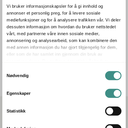
Vi bruker informasjonskapsler for å gi innhold og
annonser et personlig preg, for å levere sosiale
mediefunksjoner og for å analysere trafikken vår. Vi deler
dessuten informasjon om hvordan du bruker nettstedet
vårt, med partnerne våre innen sosiale medier,
annonsering og analysearbeid, som kan kombinere den
Filter
med annen informasjon du har gjort tilgjengelig for dem,
eller som de har samlet inn gjennom din bruk av
tjenestene deres. Du godtar automatisk vår bruk av
informasjonskapsler ved å bruke nettstedet vårt.
Samtykkevalg
Beklager, ingen treff på ditt søk!
Forsøk gjerne et annet
Nødvendig
søkeord!
Egenskaper
Statistikk